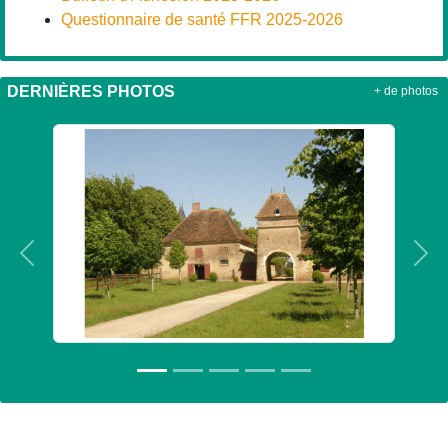
Questionnaire de santé FFR 2025-2026
DERNIÈRES PHOTOS
+ de photos
Précedent
Sui